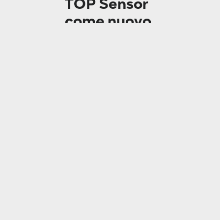
TOP Sensor
come nuovo
standard
D’ora in poi, TOP
Sensor farà parte della
dotazione standard di
tutte le macchine
NOTUS
e
DIGI
CORSA
.
velocizza la
preparazione della
produzione,
ridurre gli errori
aumentare la
sicurezza
dell’operatore,
proteggere gli utensili