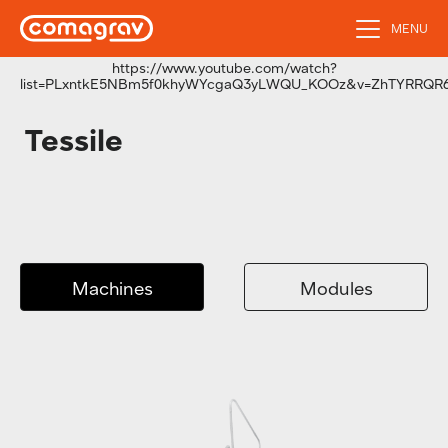
MENU
https://www.youtube.com/watch?
list=PLxntkE5NBm5f0khyWYcgaQ3yLWQU_KOOz&v=ZhTYRRQR6d
Tessile
Machines
Modules