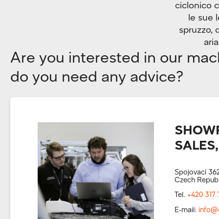
ciclonico 
le sue 
spruzzo, 
ari
Are you interested in our mac
do you need any advice?
SHOWR
SALES,
Spojovací 362
Czech Republ
Tel.
+420 317 
E-mail:
info@