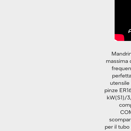
Mandrin
massima d
frequenz
perfett
utensile
pinze ER16
kW(S1)/3,
comp
COMA
scompars
per il tubo