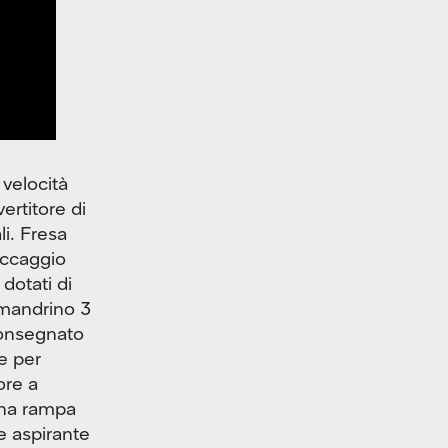
velocità
rtitore di
li. Fresa
occaggio
dotati di
 mandrino 3
consegnato
e per
ore a
una rampa
re aspirante