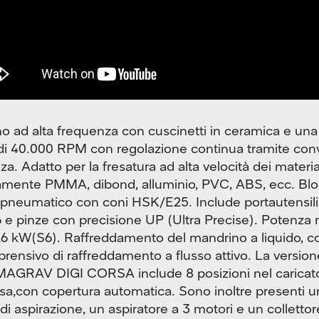
o ad alta frequenza con cuscinetti in ceramica e una 
i 40.000 RPM con regolazione continua tramite conve
a. Adatto per la fresatura ad alta velocità dei materia
amente PMMA, dibond, alluminio, PVC, ABS, ecc. Bl
 pneumatico con coni HSK/E25. Include portautensili 
 e pinze con precisione UP (Ultra Precise). Potenza
6 kW(S6). Raffreddamento del mandrino a liquido, 
rensivo di raffreddamento a flusso attivo. La version
GRAV DIGI CORSA include 8 posizioni nel caricat
a,con copertura automatica. Sono inoltre presenti 
 di aspirazione, un aspiratore a 3 motori e un colletto