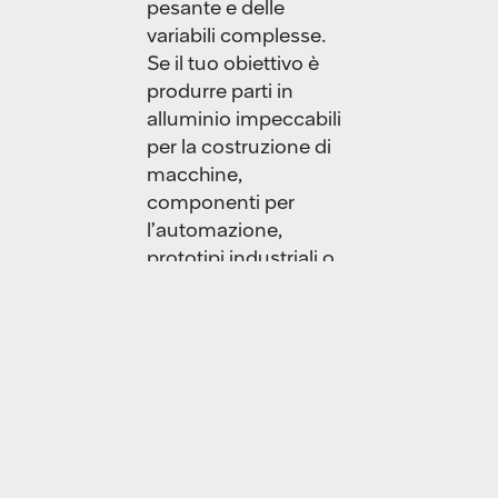
pesante e delle
variabili complesse.
Se il tuo obiettivo è
produrre parti in
alluminio impeccabili
per la costruzione di
macchine,
componenti per
l’automazione,
prototipi industriali o
elementi strutturali di
alta precisione, non
puoi permetterti
compromessi. Hai
bisogno di un partner
tecnologico che
unisca una presa
d’acciaio, un