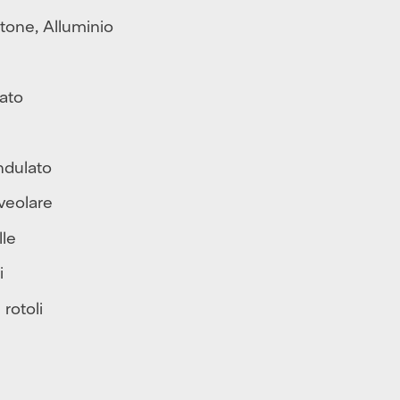
tone
,
Alluminio
ato
ndulato
veolare
lle
i
 rotoli