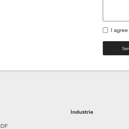
I agree
Industrie
MDF