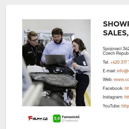
SHOWR
SALES,
Spojovací 362
Czech Republ
Tel.
+420 317 
E-mail:
info@
Web:
www.co
Facebook:
h
Instagram:
ht
YouTube:
htt