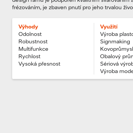
frézováním, je zbaven pnutí pro jeho trvalou živo
Výhody
Využití
Odolnost
Výroba plast
Robustnost
Signmaking
Multifunkce
Kovoprůmys
Rychlost
Obalový prů
Vysoká přesnost
Sériová výro
Výroba mode