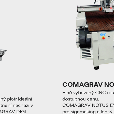
COMAGRAV NO
Plně vybavený CNC rout
ý plotr ideální
dostupnou cenu.
atnění nachází v
COMAGRAV NOTUS EVO j
OMAGRAV DIGI
pro signmaking a lehký 