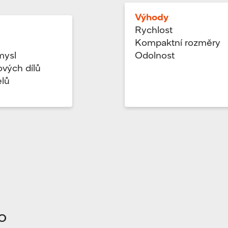
Výhody
Rychlost
Kompaktní rozměry
mysl
Odolnost
ových dílů
lů
l
o