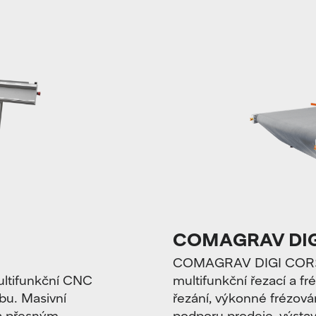
COMAGRAV DIG
COMAGRAV DIGI CORSA j
ltifunkční CNC
multifunkční řezací a f
bu. Masivní
řezání, výkonné frézová
 a přesným
podporu prodeje, výstavn