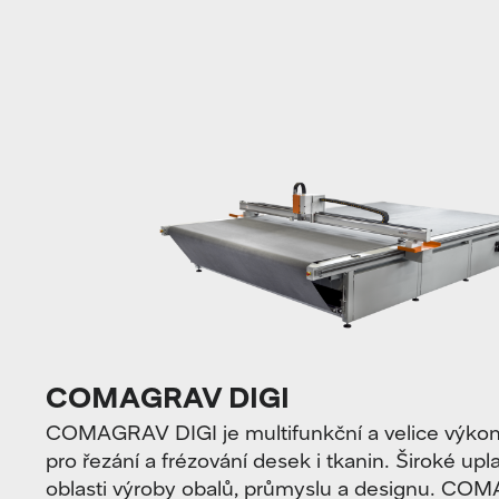
COMAGRAV DIGI
COMAGRAV DIGI je multifunkční a velice výkonn
pro řezání a frézování desek i tkanin. Široké upl
oblasti výroby obalů, průmyslu a designu. C