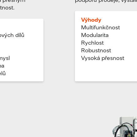
tnost.
Výhody
Multifunkčnost
ových dílů
Modularita
Rychlost
l
Robustnost
mysl
Vysoká přesnost
ba
lů