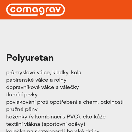
Polyuretan
průmyslové válce, kladky, kola
papírenské válce a rolny
dopravníkové válce a válečky
tlumící prvky
povlakování proti opotřebení a chem. odolnosti
pružné pěny
koženky (v kombinaci s PVC), eko kůže
textilní vlákna (sportovní oděvy)
kolečka na skateboard i horské dráhy