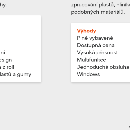
hy.
zpracování plastů, hliník
podobných materiálů.
Výhody
Plně vybavené
ů
Dostupná cena
ní
Vysoká přesnost
esign
Multifunkce
 z rolí
Jednoduchá obsluha
lastů a gumy
Windows