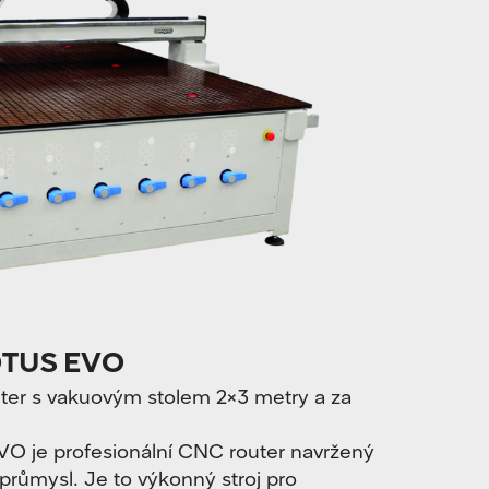
TUS EVO
er s vakuovým stolem 2×3 metry a za
e profesionální CNC router navržený
průmysl. Je to výkonný stroj pro