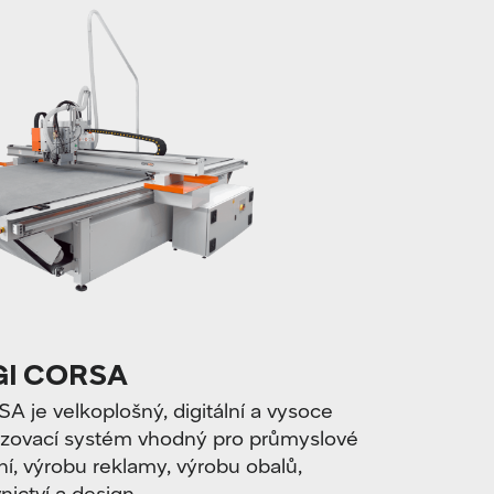
I CORSA
e velkoplošný, digitální a vysoce
rézovací systém vhodný pro průmyslové
ní, výrobu reklamy, výrobu obalů,
ictví a design.