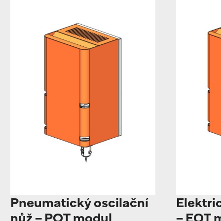
Pneumatický oscilační
Elektri
nůž – POT modul
– EOT 