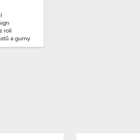
í
sign
 rolí
astů a gumy