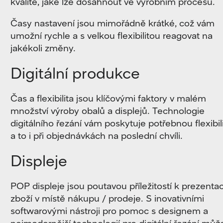
kvalitě, jaké lze dosáhnout ve výrobním procesu.
Časy nastavení jsou mimořádně krátké, což vám
umožní rychle a s velkou flexibilitou reagovat na
jakékoli změny.
Digitální produkce
Čas a flexibilita jsou klíčovými faktory v malém
množství výroby obalů a displejů.
Technologie
digitálního řezání vám poskytuje potřebnou flexibili
a to i při objednávkách na poslední chvíli.
Displeje
POP displeje jsou poutavou příležitostí k prezentac
zboží v místě nákupu / prodeje.
S inovativními
softwarovými nástroji pro pomoc s designem a
nejmodernější technologií pro digitální řezání mů