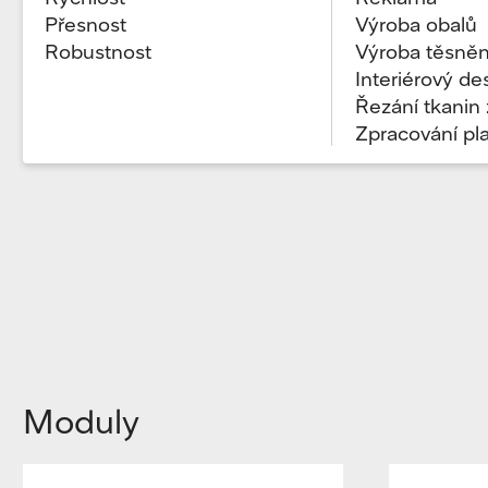
Přesnost
Výroba obalů
Robustnost
Výroba těsněn
Interiérový de
Řezání tkanin z
Zpracování pl
Moduly