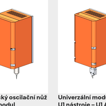
cký oscilační nůž
Univerzální mod
modul
U1 nástroje – U1 