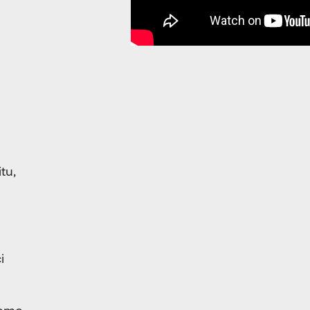
tu,
i
žeme