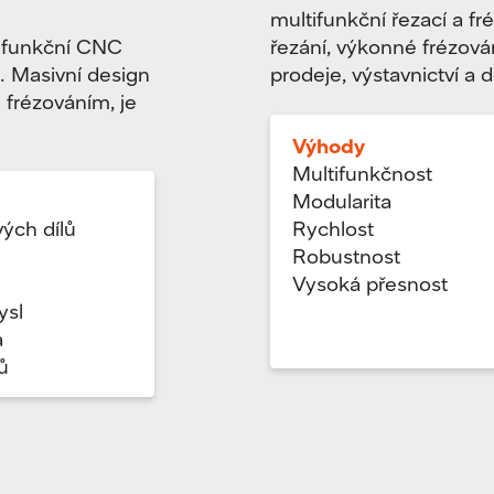
multifunkční řezací a f
řezání, výkonné frézová
ifunkční CNC
prodeje, výstavnictví a 
. Masivní design
frézováním, je
Výhody
Multifunkčnost
Modularita
Rychlost
ých dílů
Robustnost
Vysoká přesnost
ysl
a
ů