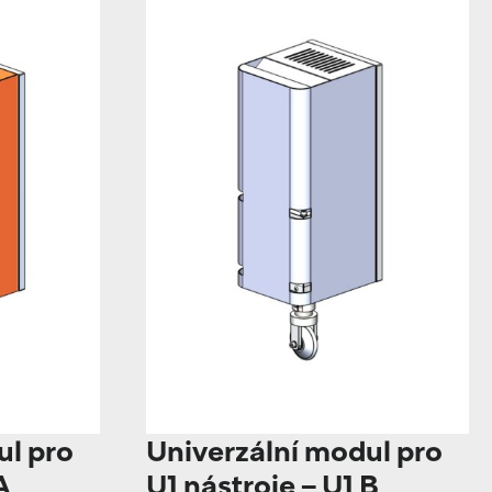
ul pro
Univerzální modul pro
A
U1 nástroje – U1 B