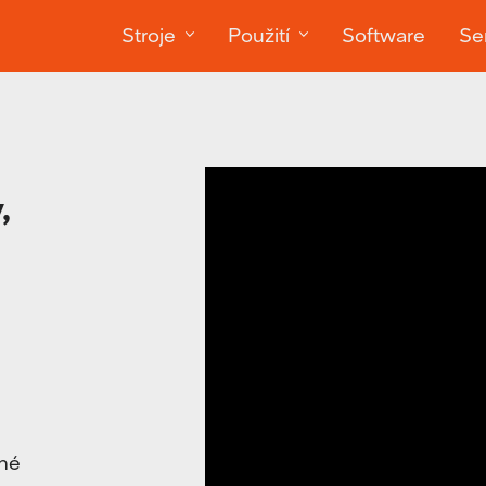
Stroje
Použití
Software
Ser
,
jné