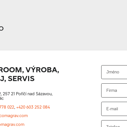
o
OOM, VÝROBA,
, SERVIS
, 257 21 Poříčí nad Sázavou,
ic
778 022
,
+420 603 252 084
comagrav.com
magrav.com