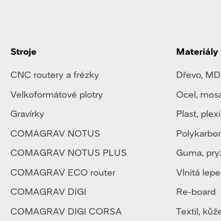
Stroje
Materiály
CNC routery a frézky
Dřevo, MD
Velkoformátové plotry
Ocel
,
mos
Gravírky
Plast
,
plexi
COMAGRAV NOTUS
Polykarbo
COMAGRAV NOTUS PLUS
Guma, pry
COMAGRAV ECO router
Vlnitá lep
COMAGRAV DIGI
Re-board
COMAGRAV DIGI CORSA
Textil
,
kůž