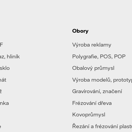
Obory
F
Výroba reklamy
az
,
hliník
Polygrafie
,
POS, POP
sklo
Obalový průmysl
nát
Výroba modelů, protot
ž
Gravírování, značení
enka
Frézování dřeva
Kovoprůmysl
e
Řezání a frézování plast