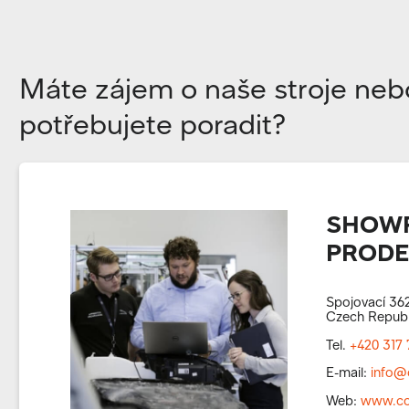
Máte zájem o naše stroje neb
potřebujete poradit?
SHOWR
PRODEJ
Spojovací 362
Czech Republ
Tel.
+420 317 
E-mail:
info@
Web:
www.co