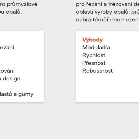
pro průmyslové
pro řezání a frézování d
bu obalů,
oblasti výroby obalů,
nabízí téměř neomezené
Výhody
ezání
Modularita
Rychlost
Přesnost
zování
Robustnost
a design
ů
lastů a gumy