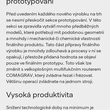
prototypování
Před uvedením každého nového výrobku na trh
se nesmí přeskočit sekce prototypování. V této
sekci se zpravidla vytváří mnoho předběžných
modelů, které potřebují mít podobnou geometrii
a mnohdy i mechanické či chemické vlastnosti
finálního produktu. Tato část přípravy finálního
výrobku je mnohdy zdlouhavá a procesy v ní se
opakují, i přestože přidaná hodnota se objeví
pouze ve finálním prototypu. Toto však lze
změnit s velkoplošným multifukčním routerem
COMAGRAV, který zvládne řezat i frézovat.
Většinu operací zvládnete na jednom stroji.
Vysoká produktivita
Snížení technologické doby na minimum je