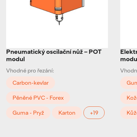
Pneumatický oscilační nůž – POT
Elekt
modul
modu
Vhodné pro řezání:
Vhodné
Carbon-kevlar
Gum
Pěněné PVC - Forex
Kož
Guma - Pryž
Karton
+19
Kůž