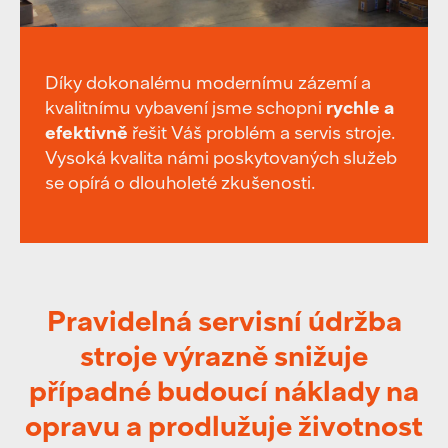
Díky dokonalému modernímu zázemí a
kvalitnímu vybavení jsme schopni
rychle a
efektivně
řešit Váš problém a servis stroje.
Vysoká kvalita námi poskytovaných služeb
se opírá o dlouholeté zkušenosti.
Pravidelná servisní údržba
stroje výrazně snižuje
případné budoucí náklady na
opravu a prodlužuje životnost