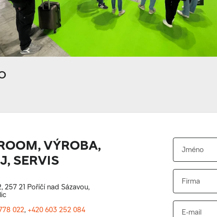
o
OOM, VÝROBA,
, SERVIS
, 257 21 Poříčí nad Sázavou,
ic
778 022
,
+420 603 252 084