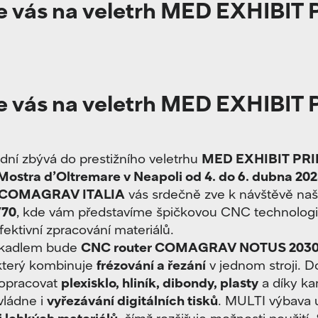
 vás na veletrh MED EXHIBIT 
 vás na veletrh MED EXHIBIT 
 dní zbývá do prestižního veletrhu
MED EXHIBIT PRI
Mostra d’Oltremare v Neapoli od 4. do 6. dubna 20
 COMAGRAV ITALIA
vás srdečně zve k návštěvě na
/70
, kde vám představíme špičkovou CNC technologi
fektivní zpracování materiálů.
ákadlem bude
CNC router COMAGRAV NOTUS 2030
 který kombinuje
frézování a řezání
v jednom stroji. 
 opracovat
plexisklo, hliník, dibondy, plasty
a díky k
vládne i
vyřezávání digitálních tisků
. MULTI výbava
i lehkých materiálů
, čímž rozšiřuje možnosti použití. 