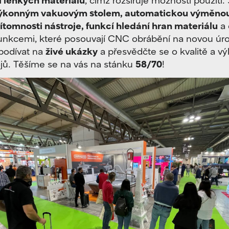
ýkonným vakuovým stolem, automatickou výměnou 
ítomnosti nástroje, funkcí hledání hran materiálu
a 
unkcemi, které posouvají CNC obrábění na novou úr
 podívat na
živé ukázky
a přesvědčte se o kvalitě a v
ojů. Těšíme se na vás na stánku
58/70
!