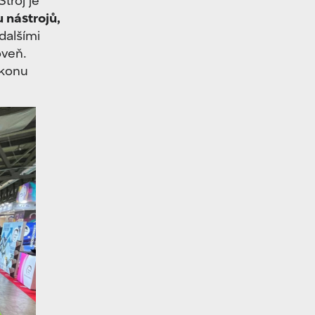
nástrojů,
dalšími
oveň.
ýkonu