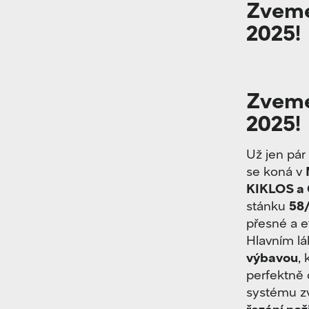
Zveme
2025!
Zveme
2025!
Už jen pár
se koná v
KIKLOS a
stánku
58
přesné a e
Hlavním l
výbavou
,
perfektně
systému z
řezání nož