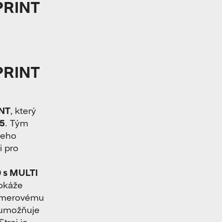
PRINT
PRINT
NT
, který
25
. Tým
šeho
i pro
 s MULTI
Dokáže
amerovému
 umožňuje
Stroj je