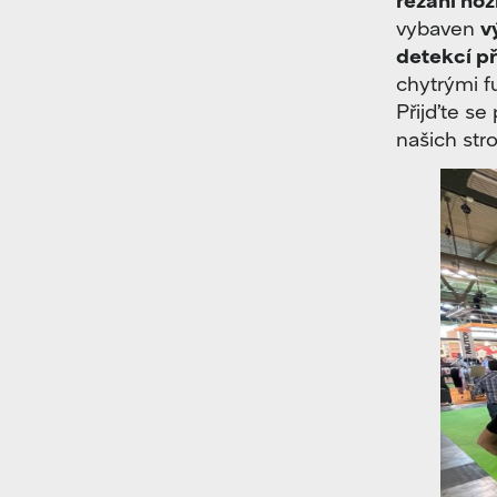
vybaven
v
detekcí př
chytrými f
Přijďte se
našich str