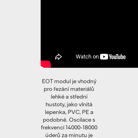
EOT modul je vhodný
pro řezání materiálů
lehké a střední
hustoty, jako vlnitá
lepenka, PVC, PE a
podobné. Oscilace s
frekvencí 14000-18000
úderů za minutu je