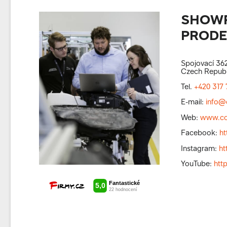
SHOWR
PRODEJ
Spojovací 362
Czech Republ
Tel.
+420 317 
E-mail:
info@
Web:
www.co
Facebook:
h
Instagram:
ht
YouTube:
htt