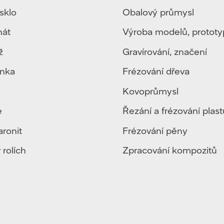
sklo
Obalový průmysl
nát
Výroba modelů, protot
ž
Gravírování, značení
enka
Frézování dřeva
Kovoprůmysl
e
Řezání a frézování plast
aronit
Frézování pěny
 rolích
Zpracování kompozitů