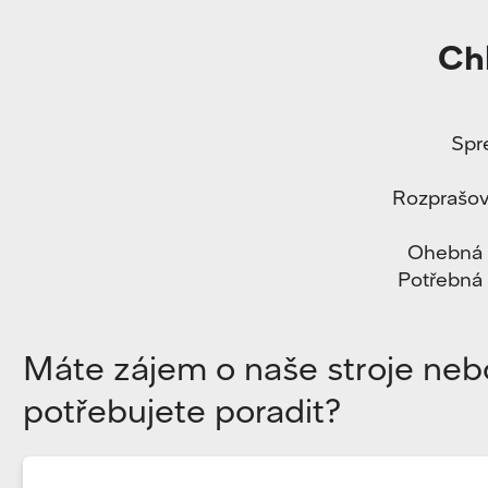
Chl
Spr
Rozprašová
Ohebná h
Potřebná v
Máte zájem o naše stroje neb
potřebujete poradit?