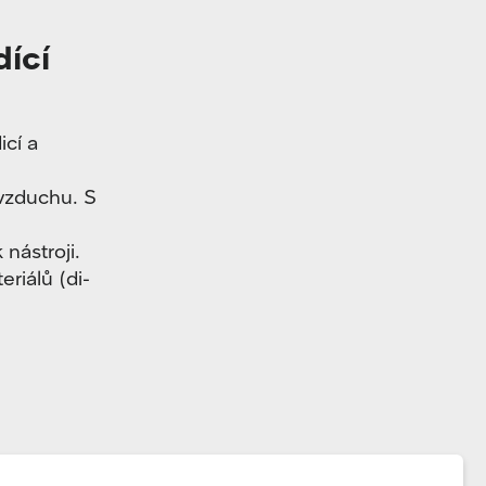
dící
cí a
 vzduchu. S
nástroji.
eriálů (di-