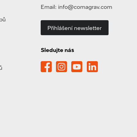
Email:
info@comagrav.com
ypů
Přihlášení newsletter
Sledujte nás
ů