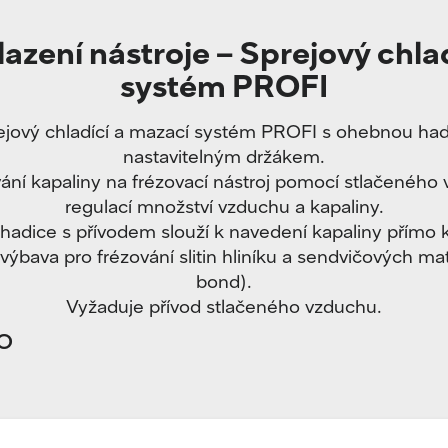
azení nástroje – Sprejový chla
systém PROFI
ejový chladící a mazací systém PROFI s ohebnou hadi
nastavitelným držákem.
ní kapaliny na frézovací nástroj pomocí stlačeného
regulací množství vzduchu a kapaliny.
adice s přívodem slouží k navedení kapaliny přímo k 
ýbava pro frézování slitin hliníku a sendvičových mat
bond).
Vyžaduje přívod stlačeného vzduchu.
o