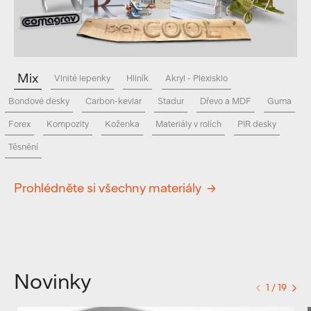
Mix
Vlnité lepenky
Hliník
Akryl - Plexisklo
Bondové desky
Carbon-kevlar
Stadur
Dřevo a MDF
Guma
Forex
Kompozity
Koženka
Materiály v rolích
PIR desky
Těsnění
Prohlédněte si všechny materiály
Novinky
1 / 19
<
>