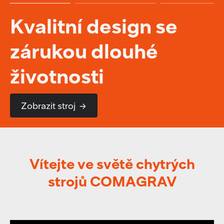
Kvalitní design se
zárukou dlouhé
životnosti
Zobrazit stroj
Vítejte ve světě chytrých
strojů COMAGRAV